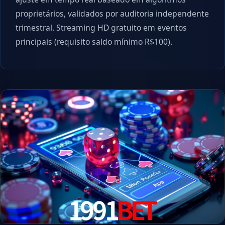
proprietários, validados por auditoria independente
trimestral. Streaming HD gratuito em eventos
principais (requisito saldo mínimo R$100).