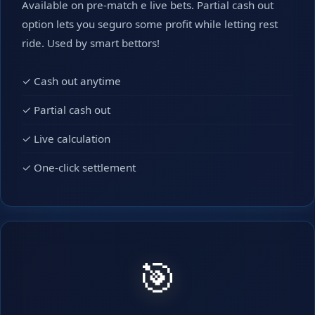
Available on pre-match e live bets. Partial cash out
option lets you seguro some profit while letting rest
ride. Used by smart bettors!
✓ Cash out anytime
✓ Partial cash out
✓ Live calculation
✓ One-click settlement
🎯