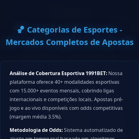
🏀 Categorias de Esportes -
Mercados Completos de Apostas
Análise de Cobertura Esportiva 1991BET:
Nossa
plataforma oferece 40+ modalidades esportivas
com 15.000+ eventos mensais, cobrindo ligas
internacionais e competições locais. Apostas pré-
jogo e ao vivo disponíveis com odds competitivas
(margem média 3.5%).
Metodologia de Odds:
Sistema automatizado de
ajuste em tempo real baseado em algoritmos