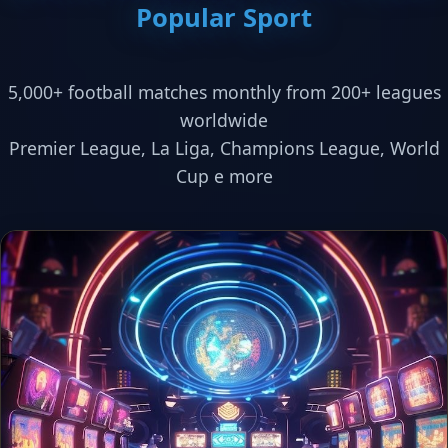
Popular Sport
5,000+ football matches monthly from 200+ leagues
worldwide
Premier League, La Liga, Champions League, World
Cup e more