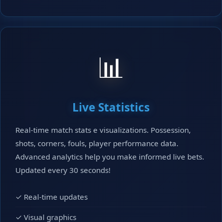
📊
Live Statistics
Real-time match stats e visualizations. Possession,
shots, corners, fouls, player performance data.
Advanced analytics help you make informed live bets.
Updated every 30 seconds!
✓ Real-time updates
✓ Visual graphics