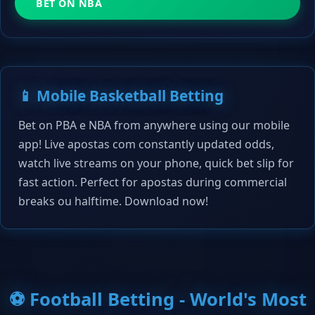
BET ON NBA
📱 Mobile Basketball Betting
Bet on PBA e NBA from anywhere using our mobile
app! Live apostas com constantly updated odds,
watch live streams on your phone, quick bet slip for
fast action. Perfect for apostas during commercial
breaks ou halftime. Download now!
⚽ Football Betting - World's Most