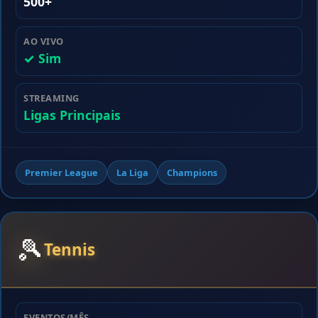
500+
AO VIVO
✓ Sim
STREAMING
Ligas Principais
Premier League
La Liga
Champions
🎾
Tennis
EVENTOS/MÊS