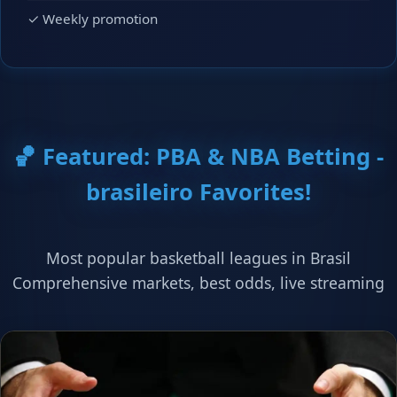
✓ Weekly promotion
🏀 Featured: PBA & NBA Betting -
brasileiro Favorites!
Most popular basketball leagues in Brasil
Comprehensive markets, best odds, live streaming