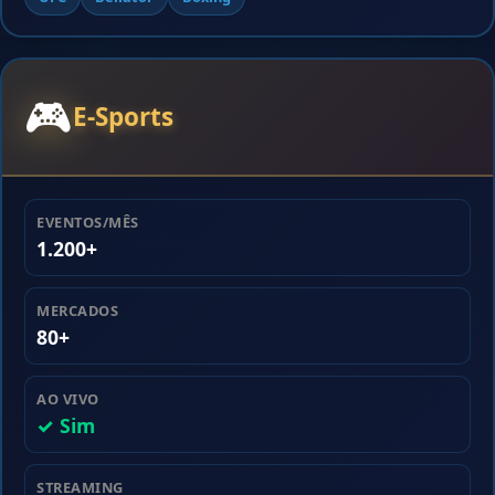
🎮
E-Sports
EVENTOS/MÊS
1.200+
MERCADOS
80+
AO VIVO
✓ Sim
STREAMING