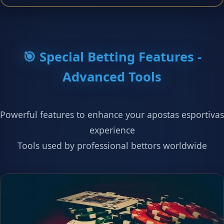
🎯 Special Betting Features -
Advanced Tools
Powerful features to enhance your apostas esportivas
experience
Tools used by professional bettors worldwide