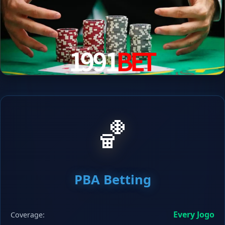
🏀
PBA Betting
Every Jogo
Coverage: