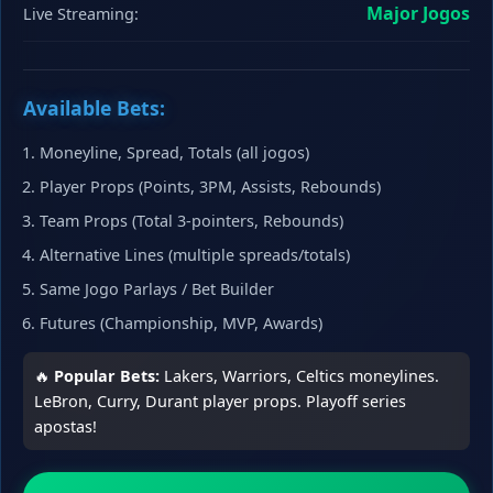
Major Jogos
Live Streaming:
Available Bets:
Moneyline, Spread, Totals (all jogos)
Player Props (Points, 3PM, Assists, Rebounds)
Team Props (Total 3-pointers, Rebounds)
Alternative Lines (multiple spreads/totals)
Same Jogo Parlays / Bet Builder
Futures (Championship, MVP, Awards)
🔥
Popular Bets:
Lakers, Warriors, Celtics moneylines.
LeBron, Curry, Durant player props. Playoff series
apostas!