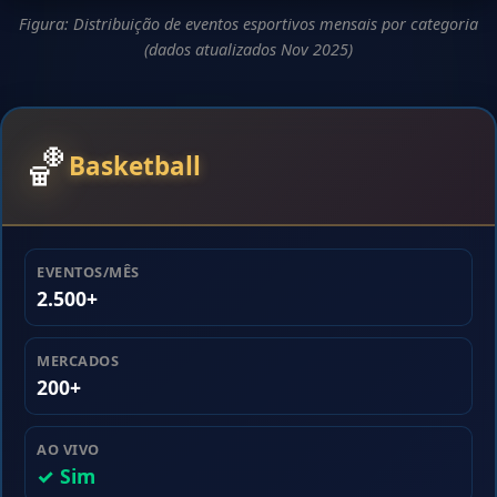
Figura: Distribuição de eventos esportivos mensais por categoria
(dados atualizados Nov 2025)
🏀
Basketball
EVENTOS/MÊS
2.500+
MERCADOS
200+
AO VIVO
✓ Sim