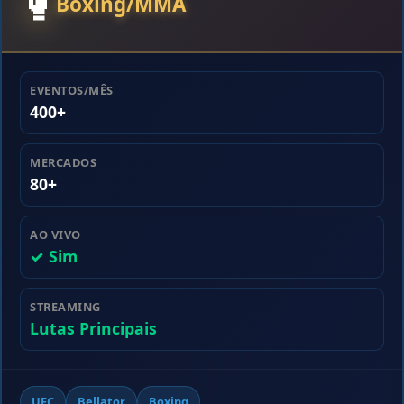
🥊
Boxing/MMA
EVENTOS/MÊS
400+
MERCADOS
80+
AO VIVO
✓ Sim
STREAMING
Lutas Principais
UFC
Bellator
Boxing