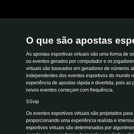
O que são apostas espo
As apostas esportivas virtuais são uma forma de s
ou eventos gerados por computador e os jogadores
virtuais são baseados em geradores de números al
independentes dos eventos esportivos do mundo re
experiência de apostas rápida e divertida, pois a
novos eventos começam com frequência.
SSvip
Os eventos esportivos virtuais são projetados para i
proporcionando uma experiência realista e imersiv
esportivos virtuais são determinados por algoritm