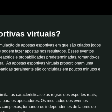
rtivas virtuais?
imulação de apostas esportivas em que são criados jogos
 podem fazer apostas nos resultados. Esses eventos
eatórios e probabilidades predeterminadas, tornando-os
al. As apostas esportivas virtuais proporcionam uma
s partidas geralmente são concluídas em poucos minutos e
mitar as características e as regras dos esportes reais,
a para os apostadores. Os resultados dos eventos
os complexos, tornando-os independentes de fatores do