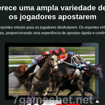
rece uma ampla variedade de 
os jogadores apostarem
ortes virtuais para os jogadores desfrutarem. Os esportes vi
ais, proporcionando uma experiência de apostas rápida e contí