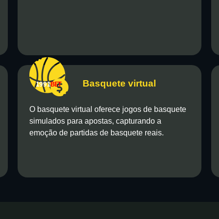
Basquete virtual
O basquete virtual oferece jogos de basquete
simulados para apostas, capturando a
emoção de partidas de basquete reais.