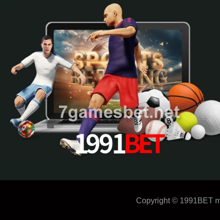
Copyright © 1991BET mel