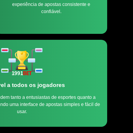
experiência de apostas consistente e
confiável.
el a todos os jogadores
ndem tanto a entusiastas de esportes quanto a
ndo uma interface de apostas simples e fácil de
usar.