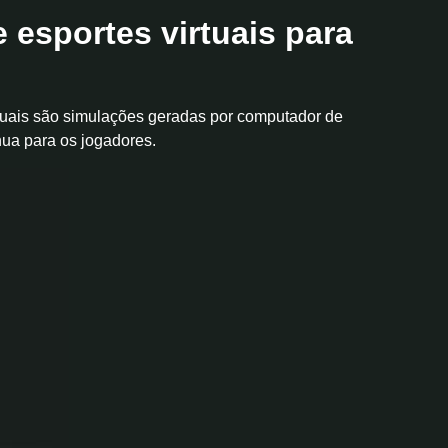
esportes virtuais para
rtuais são simulações geradas por computador de
nua para os jogadores.