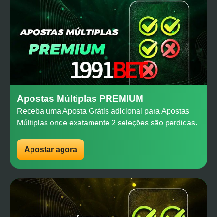
Apostas Múltiplas PREMIUM
Receba uma Aposta Grátis adicional para Apostas
Múltiplas onde exatamente 2 seleções são perdidas.
Apostar agora