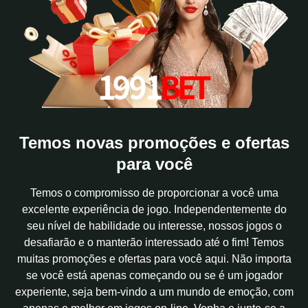
Temos novas promoções e ofertas
para você
Temos o compromisso de proporcionar a você uma
excelente experiência de jogo. Independentemente do
seu nível de habilidade ou interesse, nossos jogos o
desafiarão e o manterão interessado até o fim! Temos
muitas promoções e ofertas para você aqui. Não importa
se você está apenas começando ou se é um jogador
experiente, seja bem-vindo a um mundo de emoção, com