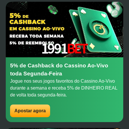
5% de Cashback do Cassino Ao-Vivo
toda Segunda-Feira
Jogue nos seus jogos favoritos do Cassino Ao-Vivo
durante a semana e receba 5% de DINHEIRO REAL
de volta toda segunda-feira.
Apostar agora