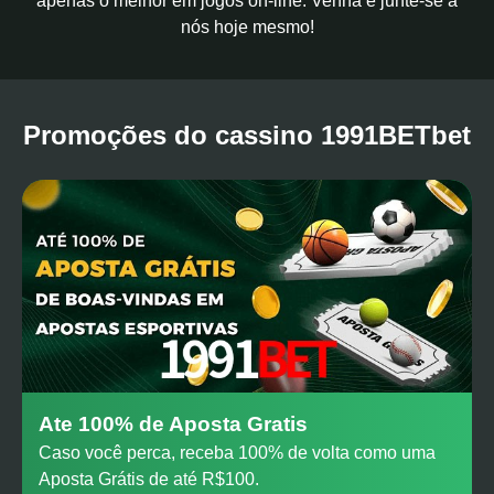
apenas o melhor em jogos on-line. Venha e junte-se a
nós hoje mesmo!
Promoções do cassino 1991BETbet
Ate 100% de Aposta Gratis
Caso você perca, receba 100% de volta como uma
Aposta Grátis de até R$100.