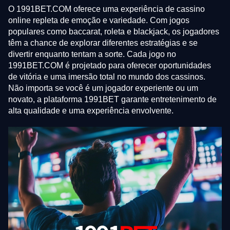
O 1991BET.COM oferece uma experiência de cassino
online repleta de emoção e variedade. Com jogos
populares como baccarat, roleta e blackjack, os jogadores
têm a chance de explorar diferentes estratégias e se
divertir enquanto tentam a sorte. Cada jogo no
1991BET.COM é projetado para oferecer oportunidades
de vitória e uma imersão total no mundo dos cassinos.
Não importa se você é um jogador experiente ou um
novato, a plataforma 1991BET garante entretenimento de
alta qualidade e uma experiência envolvente.