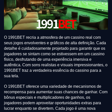
O 1991BET recria a atmosfera de um cassino real com
seus jogos envolventes e gráficos de alta definição. Cada
detalhe é cuidadosamente projetado para garantir que os
jogadores se sintam como se estivessem em um cassino
físico, desfrutando de uma experiência imersiva e
autêntica. Com sons realistas e visuais impressionantes, o
1991BET traz a verdadeira essência do cassino para a
sua tela.
O 1991BET oferece uma variedade de mecanismos de
recompensa para aumentar suas chances de ganhar. Com
bônus especiais e multiplicadores de ganhos, os
jogadores podem aproveitar oportunidades extras para
lucrar enquanto se divertem. Cada jogo é uma nova