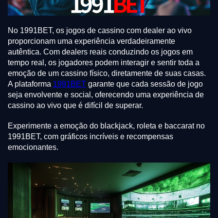
No 1991BET, os jogos de cassino com dealer ao vivo
proporcionam uma experiência verdadeiramente
autêntica. Com dealers reais conduzindo os jogos em
tempo real, os jogadores podem interagir e sentir toda a
emoção de um cassino físico, diretamente de suas casas.
A plataforma
1991BET
garante que cada sessão de jogo
seja envolvente e social, oferecendo uma experiência de
cassino ao vivo que é difícil de superar.
Experimente a emoção do blackjack, roleta e baccarat no
1991BET, com gráficos incríveis e recompensas
emocionantes.