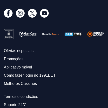
Ofertas especiais
Promoções
Aplicativo móvel
Como fazer login no 1991BET
Melhores Cassinos
Termos e condições
Suporte 24/7