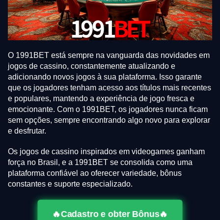
O 1991BET está sempre na vanguarda das novidades em
jogos de cassino, constantemente atualizando e
adicionando novos jogos à sua plataforma. Isso garante
que os jogadores tenham acesso aos títulos mais recentes
e populares, mantendo a experiência de jogo fresca e
emocionante. Com o 1991BET, os jogadores nunca ficam
sem opções, sempre encontrando algo novo para explorar
e desfrutar.
Os jogos de cassino inspirados em videogames ganham
força no Brasil, e a 1991BET se consolida como uma
plataforma confiável ao oferecer variedade, bônus
constantes e suporte especializado.
🔥Cadastro e obter Bônus🔥