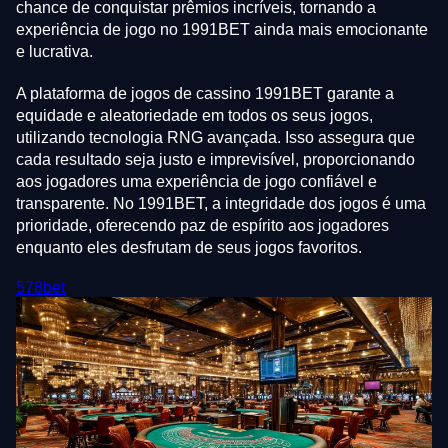
chance de conquistar prêmios incríveis, tornando a
experiência de jogo no 1991BET ainda mais emocionante
e lucrativa.
A plataforma de jogos de cassino 1991BET garante a
equidade e aleatoriedade em todos os seus jogos,
utilizando tecnologia RNG avançada. Isso assegura que
cada resultado seja justo e imprevisível, proporcionando
aos jogadores uma experiência de jogo confiável e
transparente. No 1991BET, a integridade dos jogos é uma
prioridade, oferecendo paz de espírito aos jogadores
enquanto eles desfrutam de seus jogos favoritos.
578bet