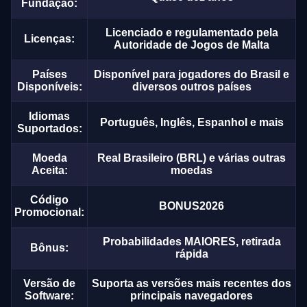
Fundação:
Licenciado e regulamentado pela
Licenças:
Autoridade de Jogos de Malta
Países
Disponível para jogadores do Brasil e
Disponíveis:
diversos outros países
Idiomas
Português, Inglês, Espanhol e mais
Suportados:
Moeda
Real Brasileiro (BRL) e várias outras
Aceita:
moedas
Código
BONUS2026
Promocional:
Probabilidades MAIORES, retirada
Bônus:
rápida
Versão de
Suporta as versões mais recentes dos
Software:
principais navegadores