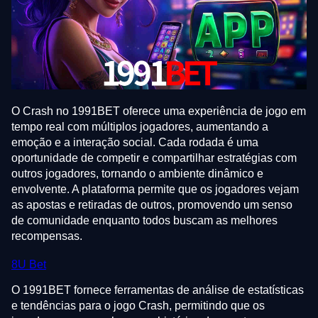
O Crash no 1991BET oferece uma experiência de jogo em
tempo real com múltiplos jogadores, aumentando a
emoção e a interação social. Cada rodada é uma
oportunidade de competir e compartilhar estratégias com
outros jogadores, tornando o ambiente dinâmico e
envolvente. A plataforma permite que os jogadores vejam
as apostas e retiradas de outros, promovendo um senso
de comunidade enquanto todos buscam as melhores
recompensas.
8U Bet
O 1991BET fornece ferramentas de análise de estatísticas
e tendências para o jogo Crash, permitindo que os