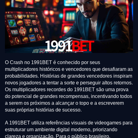
O Crash no 1991BET é conhecido por seus
multiplicadores históricos e vencedores que desafiaram as
probabilidades. Histórias de grandes vencedores inspiram
novos jogadores a tentar a sorte e perseguir altos retornos.
Os multiplicadores recordes do 1991BET são uma prova
do potencial de grandes recompensas, incentivando todos
a serem os próximos a alcançar o topo e a escreverem
suas próprias histórias de sucesso.
A 1991BET utiliza referências visuais de videogames para
estruturar um ambiente digital moderno, priorizando
clareza e organização. Para o público brasileiro,