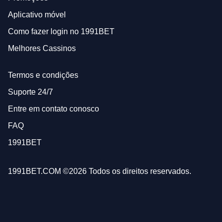
Aplicativo móvel
Como fazer login no 1991BET
Melhores Cassinos
Termos e condições
Suporte 24/7
Entre em contato conosco
FAQ
1991BET
1991BET.COM ©2026 Todos os direitos reservados.