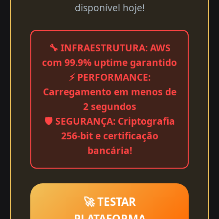
disponível hoje!
🔧 INFRAESTRUTURA: AWS
com 99.9% uptime garantido
⚡ PERFORMANCE:
Carregamento em menos de
2 segundos
🛡️ SEGURANÇA: Criptografia
256-bit e certificação
bancária!
🚀 TESTAR
PLATAFORMA