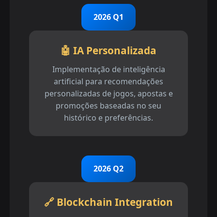
2026 Q1
🤖 IA Personalizada
Implementação de inteligência
artificial para recomendações
personalizadas de jogos, apostas e
promoções baseadas no seu
histórico e preferências.
2026 Q2
🔗 Blockchain Integration