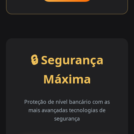
🔒 Segurança
Máxima
Proteção de nível bancário com as
mais avançadas tecnologias de
segurança