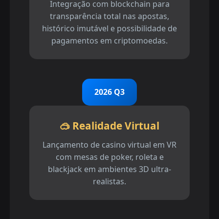
Integração com blockchain para
transparência total nas apostas,
histórico imutável e possibilidade de
pagamentos em criptomoedas.
2026 Q3
🥽 Realidade Virtual
Lançamento de casino virtual em VR
com mesas de poker, roleta e
blackjack em ambientes 3D ultra-
realistas.