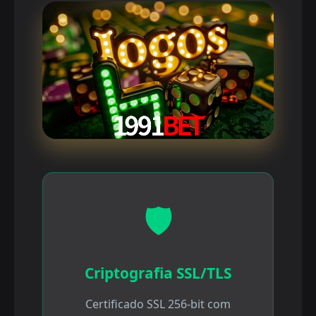
🛡️
Criptografia SSL/TLS
Certificado SSL 256-bit com