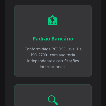
🏦
Padrão Bancário
Conformidade PCI DSS Level 1 e
ISO 27001 com auditoria
independente e certificações
internacionais.
🔍