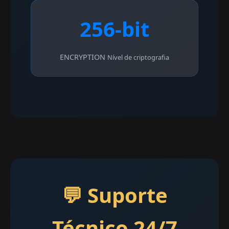
256-bit
ENCRYPTION
Nível de criptografia
💬 Suporte
Técnico 24/7