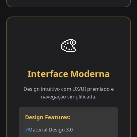
🎨
Interface Moderna
Design intuitivo com UX/UI premiado e
navegação simplificada.
Design Features:
Material Design 3.0