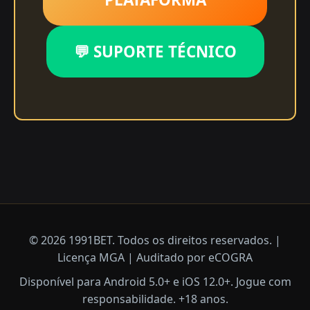
💬 SUPORTE TÉCNICO
© 2026 1991BET. Todos os direitos reservados. |
Licença MGA | Auditado por eCOGRA
Disponível para Android 5.0+ e iOS 12.0+. Jogue com
responsabilidade. +18 anos.