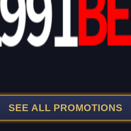
SEE ALL PROMOTIONS