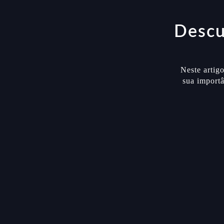
Descu
Neste artig
sua import