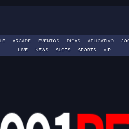
LE
ARCADE
EVENTOS
DICAS
APLICATIVO
JO
LIVE
NEWS
SLOTS
SPORTS
VIP