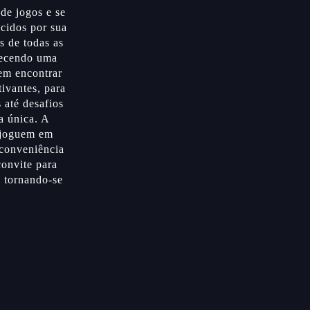
 de jogos e se
cidos por sua
s de todas as
erecendo uma
dem encontrar
ivantes, para
 até desafios
a única. A
s joguem em
 conveniência
convite para
, tornando-se