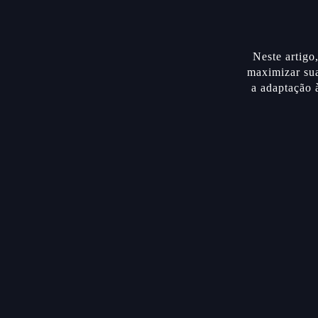
Neste artigo
maximizar sua
a adaptação 