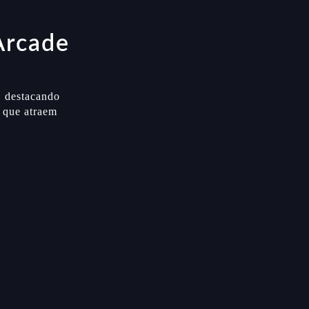
Arcade
, destacando
 que atraem