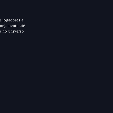
r jogadores a
anejamento até
o no universo