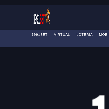
1991BET
VIRTUAL
LOTERIA
MOBI