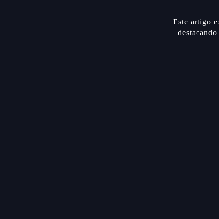
Este artigo 
destacando 