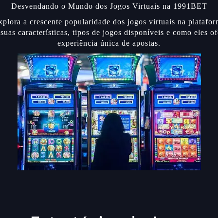
Desvendando o Mundo dos Jogos Virtuais na 1991BET
explora a crescente popularidade dos jogos virtuais na plataf
suas características, tipos de jogos disponíveis e como eles 
experiência única de apostas.