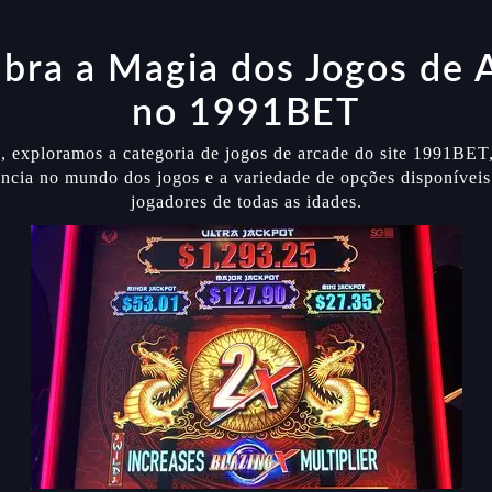
bra a Magia dos Jogos de 
no 1991BET
o, exploramos a categoria de jogos de arcade do site 1991BET
ância no mundo dos jogos e a variedade de opções disponíveis
jogadores de todas as idades.