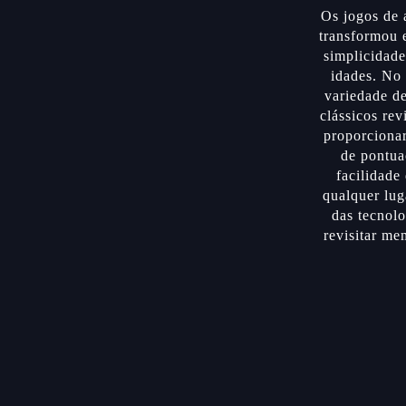
Os jogos de a
transformou 
simplicidade
idades. No 
variedade de
clássicos re
proporcionar
de pontua
facilidade
qualquer lug
das tecnolo
revisitar me