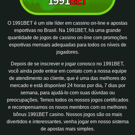
O 1991BET é um site líder em cassino on-line e apostas
esportivas no Brasil. Na 1991BET, há uma grande
quantidade de jogos de cassino on-line com promoções
esportivas mensais adequadas para todos os níveis de
jogadores.
Depois de se inscrever e jogar conosco no 1991BET,
você ainda pode entrar em contato com a nossa equipe
de atendimento ao cliente, que é uma das melhores do
mercado e está disponível 24 horas por dia, 7 dias por
semana, para ajudá-lo com suas dúvidas ou
preocupações. Temos todos os nossos jogos certificados
e recompensamos os novos membros com os melhores
bônus 1991BET casino. Nossos jogos são os mais
divertidos e interessantes, venha jogar em nosso sistema
de apostas mais simples.