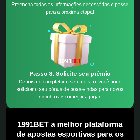
Preencha todas as informações necessárias e passe
para a próxima etapa!
Passo 3. Solicite seu prêmio
Depois de completar o seu registro, você pode
solicitar o seu bônus de boas-vindas para novos
membros e começar a jogar!
1991BET a melhor plataforma
de apostas esportivas para os