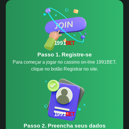
Passo 1. Registre-se
Para começar a jogar no cassino on-line 1991BET,
clique no botão Registrar no site.
Passo 2. Preencha seus dados