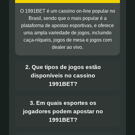
O 1991BET é um cassino on-line popular no
Brasil, sendo que o mais popular é a
plataforma de apostas esportivas, e oferece
uma ampla variedade de jogos, incluindo
caça-níqueis, jogos de mesa e jogos com
dealer ao vivo.
2. Que tipos de jogos estão
disponíveis no cassino
1991BET?
3. Em quais esportes os
jogadores podem apostar no
1991BET?