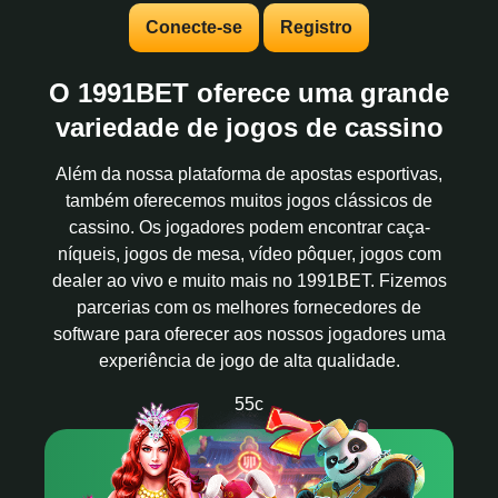
Conecte-se
Registro
O 1991BET oferece uma grande
variedade de jogos de cassino
Além da nossa plataforma de apostas esportivas,
também oferecemos muitos jogos clássicos de
cassino. Os jogadores podem encontrar caça-
níqueis, jogos de mesa, vídeo pôquer, jogos com
dealer ao vivo e muito mais no 1991BET. Fizemos
parcerias com os melhores fornecedores de
software para oferecer aos nossos jogadores uma
experiência de jogo de alta qualidade.
55c