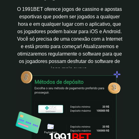
O 1991BET oferece jogos de cassino e apostas
esportivas que podem ser jogados a qualquer
hora e em qualquer lugar com o aplicativo, que
os jogadores podem baixar para iOS e Android.
Você só precisa de uma conexão com a Internet
e está pronto para começar! Atualizaremos e
otimizaremos regularmente o software para que
os jogadores possam desfrutar do software de
jogo mais suave.