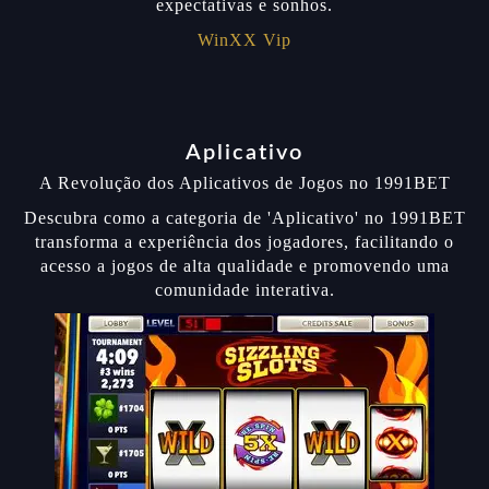
expectativas e sonhos.
WinXX Vip
Aplicativo
A Revolução dos Aplicativos de Jogos no 1991BET
Descubra como a categoria de 'Aplicativo' no 1991BET
transforma a experiência dos jogadores, facilitando o
acesso a jogos de alta qualidade e promovendo uma
comunidade interativa.