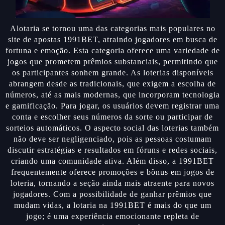
Alotaria se tornou uma das categorias mais populares no
site de apostas 1991BET, atraindo jogadores em busca de
fortuna e emoção. Esta categoria oferece uma variedade de
jogos que prometem prêmios substanciais, permitindo que
os participantes sonhem grande. As loterias disponíveis
abrangem desde as tradicionais, que exigem a escolha de
números, até as mais modernas, que incorporam tecnologia
e gamificação. Para jogar, os usuários devem registrar uma
conta e escolher seus números da sorte ou participar de
sorteios automáticos. O aspecto social das loterias também
não deve ser negligenciado, pois as pessoas costumam
discutir estratégias e resultados em fóruns e redes sociais,
criando uma comunidade ativa. Além disso, a 1991BET
frequentemente oferece promoções e bônus em jogos de
loteria, tornando a seção ainda mais atraente para novos
jogadores. Com a possibilidade de ganhar prêmios que
mudam vidas, a lotaria na 1991BET é mais do que um
jogo; é uma experiência emocionante repleta de